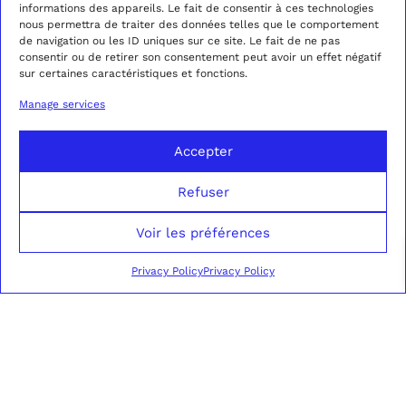
informations des appareils. Le fait de consentir à ces technologies
nous permettra de traiter des données telles que le comportement
de navigation ou les ID uniques sur ce site. Le fait de ne pas
consentir ou de retirer son consentement peut avoir un effet négatif
sur certaines caractéristiques et fonctions.
Manage services
Accepter
CASUAL LOOK – 05
Refuser
Voir les préférences
NEWSLETTER
EMAIL
Privacy Policy
Privacy Policy
23 RUE PASQUIER,
CONTACT US
ABOUT US
75008 PARIS
BLOG
PRICES AND TIMING