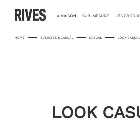
Skip
to
content
LA MAISON
SUR-MESURE
LES PRODUI
HOME
BUSINESS & CASUAL
CASUAL
LOOK CASUAL
LOOK CAS