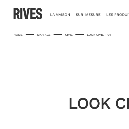
Skip
to
content
LA MAISON
SUR-MESURE
LES PRODUI
HOME
MARIAGE
CIVIL
LOOK CIVIL – 04
LOOK CI