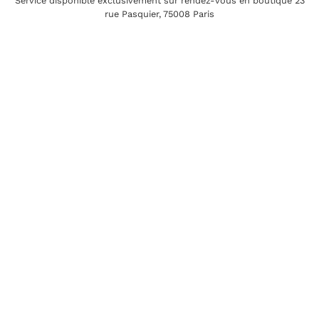
Service disponible exclusivement sur rendez-vous en boutique 23
rue Pasquier, 75008 Paris