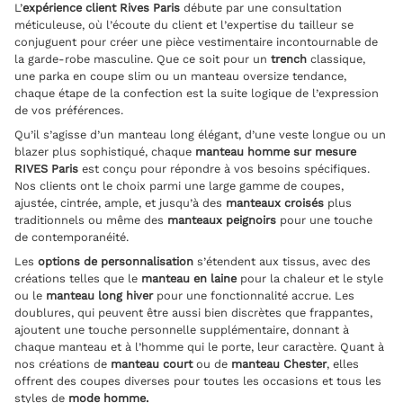
L’
expérience client Rives Paris
débute par une consultation
méticuleuse, où l’écoute du client et l’expertise du tailleur se
conjuguent pour créer une pièce vestimentaire incontournable de
la garde-robe masculine. Que ce soit pour un
trench
classique,
une parka en coupe slim ou un manteau oversize tendance,
chaque étape de la confection est la suite logique de l’expression
de vos préférences.
Qu’il s’agisse d’un manteau long élégant, d’une veste longue ou un
blazer plus sophistiqué, chaque
manteau homme sur mesure
RIVES Paris
est conçu pour répondre à vos besoins spécifiques.
Nos clients ont le choix parmi une large gamme de coupes,
ajustée, cintrée, ample, et jusqu’à des
manteaux croisés
plus
traditionnels ou même des
manteaux peignoirs
pour une touche
de contemporanéité.
Les
options de personnalisation
s’étendent aux tissus, avec des
créations telles que le
manteau en laine
pour la chaleur et le style
ou le
manteau long hiver
pour une fonctionnalité accrue. Les
doublures, qui peuvent être aussi bien discrètes que frappantes,
ajoutent une touche personnelle supplémentaire, donnant à
chaque manteau et à l’homme qui le porte, leur caractère. Quant à
nos créations de
manteau court
ou de
manteau Chester
, elles
offrent des coupes diverses pour toutes les occasions et tous les
styles de
mode homme.