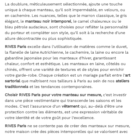
La doublure, méticuleusement sélectionnée, ajoute une touche
unique à chaque manteau, qu’il soit imperméable, en velours, ou
en cachemire. Les nuances, telles que le marron classique, le gris
élégant, le
manteau noir intemporel
, le camel chaleureux ou le
bleu pétrole audacieux, sont choisies pour refléter la personnalité
du porteur et compléter son style, qu’il soit à la recherche d’une
allure décontractée ou plus sophistiquée.
RIVES Paris
excelle dans l’utilisation de matières comme le duvet,
la flanelle de laine Autrichienne, le cachemire, la laine ou encore la
gabardine japonaise pour les manteaux d’hiver, garantissant
chaleur, confort et esthétique. Les manteaux en laine, côtelés ou
chinés, offrent une variété de textures et de styles pour enrichir
votre garde-robe. Chaque création est un mariage parfait entre l’
art
sartorial
que maîtrisent nos tailleurs à Paris au sein de nos
ateliers
traditionnels
et les tendances contemporaines.
Choisir RIVES Paris pour votre manteau sur mesure,
c’est investir
dans une pièce vestimentaire qui transcende les saisons et les
modes. C’est l’assurance d’un
vêtement
qui, au-delà d’être une
protection contre les éléments, est une expression véritable de
votre identité et de votre goût pour l’excellence.
RIVES Paris
ne se contente pas de créer des manteaux sur mesure,
notre maison crée des pièces intemporelles qui se valorisent avec