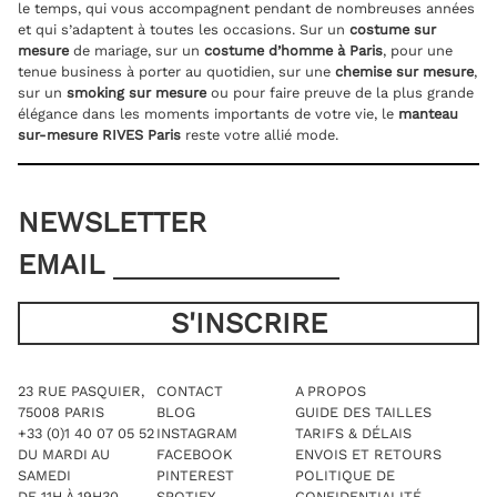
le temps, qui vous accompagnent pendant de nombreuses années
et qui s’adaptent à toutes les occasions. Sur un
costume sur
mesure
de mariage, sur un
costume d’homme à Paris
, pour une
tenue business à porter au quotidien, sur une
chemise sur mesure
,
sur un
smoking sur mesure
ou pour faire preuve de la plus grande
élégance dans les moments importants de votre vie, le
manteau
sur-mesure RIVES Paris
reste votre allié mode.
NEWSLETTER
EMAIL
23 RUE PASQUIER,
CONTACT
A PROPOS
75008 PARIS
BLOG
GUIDE DES TAILLES
+33 (0)1 40 07 05 52
INSTAGRAM
TARIFS & DÉLAIS
DU MARDI AU
FACEBOOK
ENVOIS ET RETOURS
SAMEDI
PINTEREST
POLITIQUE DE
DE 11H À 19H30
SPOTIFY
CONFIDENTIALITÉ