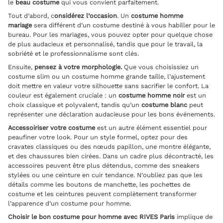
le
beau costume
qui vous convient parfaitement.
Tout d’abord, c
onsidérez l’occasion
. Un
costume homme
mariage
sera différent d’un costume destiné à vous habiller pour le
bureau. Pour les mariages, vous pouvez opter pour quelque chose
de plus audacieux et personnalisé, tandis que pour le travail, la
sobriété et le professionnalisme sont clés.
Ensuite,
pensez à votre morphologie.
Que vous choisissiez un
costume slim ou un costume homme grande taille, l’ajustement
doit mettre en valeur votre silhouette sans sacrifier le confort. La
couleur est également cruciale : un
costume homme noir
est un
choix classique et polyvalent, tandis qu’un
costume blanc
peut
représenter une déclaration audacieuse pour les bons événements.
Accessoiriser votre costume
est un autre élément essentiel pour
peaufiner votre look. Pour un style formel, optez pour des
cravates classiques ou des nœuds papillon, une montre élégante,
et des chaussures bien cirées. Dans un cadre plus décontracté, les
accessoires peuvent être plus détendus, comme des sneakers
stylées ou une ceinture en cuir tendance. N’oubliez pas que les
détails comme les boutons de manchette, les pochettes de
costume et les ceintures peuvent complètement transformer
l’apparence d’un costume pour homme.
Choisir le bon costume pour homme avec RIVES Paris
implique de