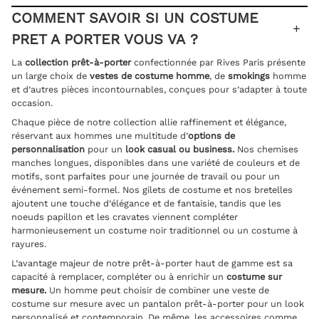
COMMENT SAVOIR SI UN COSTUME
PRET A PORTER VOUS VA ?
La
collection prêt-à-porter
confectionnée par Rives Paris présente
un large choix de
vestes de costume homme
, de
smokings
homme
et d’autres pièces incontournables, conçues pour s’adapter à toute
occasion.
Chaque pièce de notre collection allie raffinement et élégance,
réservant aux hommes une multitude d’
options de
personnalisation
pour un
look casual ou business.
Nos chemises
manches longues, disponibles dans une variété de couleurs et de
motifs, sont parfaites pour une journée de travail ou pour un
événement semi-formel. Nos gilets de costume et nos bretelles
ajoutent une touche d’élégance et de fantaisie, tandis que les
noeuds papillon et les cravates viennent compléter
harmonieusement un costume noir traditionnel ou un costume à
rayures.
L’avantage majeur de notre prêt-à-porter haut de gamme est sa
capacité à remplacer, compléter ou à enrichir un
costume sur
mesure.
Un homme peut choisir de combiner une veste de
costume sur mesure avec un pantalon prêt-à-porter pour un look
personnalisé et contemporain. De même, les accessoires comme