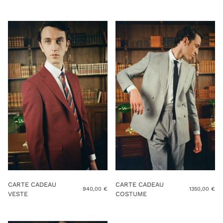
CARTE CADEAU
CARTE CADEAU
940,00
€
1350,00
€
VESTE
COSTUME