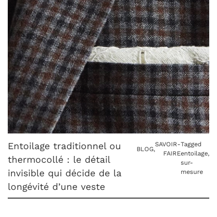
Entoilage traditionnel ou
SAVOIR-
Tagged
BLOG
,
FAIRE
entoilage
,
thermocollé : le détail
sur-
invisible qui décide de la
mesure
longévité d’une veste