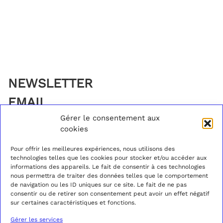
NEWSLETTER
EMAIL
Gérer le consentement aux
cookies
Pour offrir les meilleures expériences, nous utilisons des
technologies telles que les cookies pour stocker et/ou accéder aux
23 RUE PASQUIER,
CONTACT
A PROPOS
informations des appareils. Le fait de consentir à ces technologies
75008 PARIS
BLOG
GUIDE DES TAILLES
nous permettra de traiter des données telles que le comportement
+33 (0)1 40 07 05 52
INSTAGRAM
TARIFS & DÉLAIS
de navigation ou les ID uniques sur ce site. Le fait de ne pas
DU MARDI AU
FACEBOOK
ENVOIS ET RETOURS
consentir ou de retirer son consentement peut avoir un effet négatif
SAMEDI
PINTEREST
POLITIQUE DE
sur certaines caractéristiques et fonctions.
DE 11H À 19H30
SPOTIFY
CONFIDENTIALITÉ
CONDITIONS GÉNÉRALES
Gérer les services