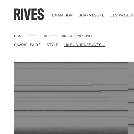
Skip
to
content
LA MAISON
SUR-MESURE
LES PRODUI
HOME
BLOG
UNE JOURNÉE AVEC…
SAVOIR-FAIRE
STYLE
UNE JOURNÉE AVEC…