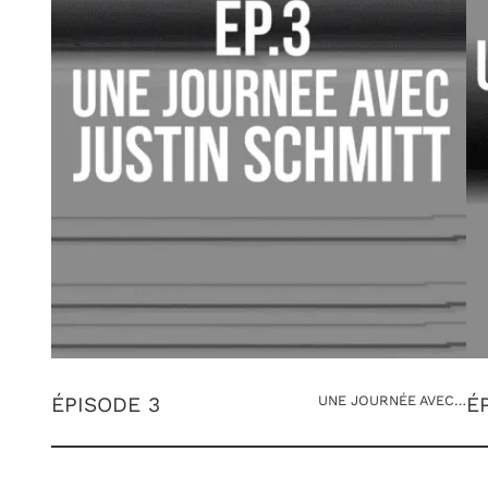
ÉPISODE 3
UNE JOURNÉE AVEC…
É