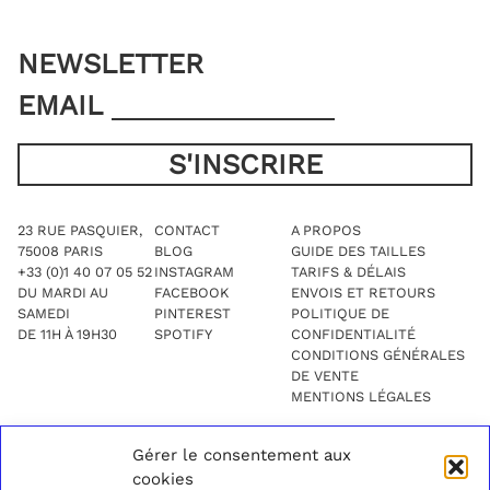
du
produit
NEWSLETTER
EMAIL
23 RUE PASQUIER,
CONTACT
A PROPOS
75008 PARIS
BLOG
GUIDE DES TAILLES
+33 (0)1 40 07 05 52
INSTAGRAM
TARIFS & DÉLAIS
DU MARDI AU
FACEBOOK
ENVOIS ET RETOURS
SAMEDI
PINTEREST
POLITIQUE DE
DE 11H À 19H30
SPOTIFY
CONFIDENTIALITÉ
CONDITIONS GÉNÉRALES
DE VENTE
MENTIONS LÉGALES
Gérer le consentement aux
cookies