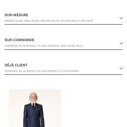
SUR-MESURE
CRÉATION D’UNE PIÈCE UNIQUE, RÉALISÉE SELON VOS MESURES ET VOS CHOIX
SUR-COMMANDE
COMMANDE DE CE MODÈLE TEL QUE PRÉSENTÉ, DANS VOTRE TAILLE
23 RUE PASQUIER, 75008 PARIS
DÉJÀ CLIENT
COMMANDE DE CE MODÈLE TEL QUE PRÉSENTÉ, À VOS MESURES
TAILLE DE VESTE
JE SOUHAITE ÊTRE CONTACTÉ PAR UN CONSEILLER
AJOUTER AU PANIER