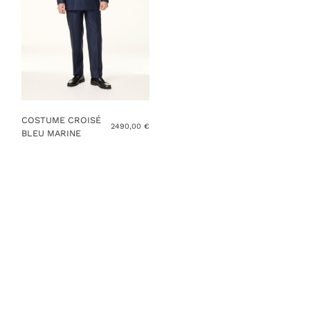
COSTUME CROISÉ
2490,00
€
BLEU MARINE
Ce
produit
a
plusieurs
variations.
Les
options
peuvent
être
choisies
sur
la
page