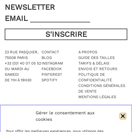
produit
produit
NEWSLETTER
EMAIL
23 RUE PASQUIER,
CONTACT
A PROPOS
75008 PARIS
BLOG
GUIDE DES TAILLES
+33 (0)1 40 07 05 52
INSTAGRAM
TARIFS & DÉLAIS
DU MARDI AU
FACEBOOK
ENVOIS ET RETOURS
SAMEDI
PINTEREST
POLITIQUE DE
DE 11H À 19H30
SPOTIFY
CONFIDENTIALITÉ
CONDITIONS GÉNÉRALES
DE VENTE
MENTIONS LÉGALES
Gérer le consentement aux
cookies
Pour offrir les meilleures expériences, nous utilisons des