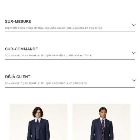
SUR-MESURE
CRÉATION D’UNE PIÈCE UNIQUE, RÉALISÉE SELON VOS MESURES ET VOS CHOIX
SUR-COMMANDE
COMMANDE DE CE MODÈLE TEL QUE PRÉSENTÉ, DANS VOTRE TAILLE
23 RUE PASQUIER, 75008 PARIS
DÉJÀ CLIENT
COMMANDE DE CE MODÈLE TEL QUE PRÉSENTÉ, À VOS MESURES
TAILLE DE VESTE
TAILLE DE PANTALON
JE SOUHAITE ÊTRE CONTACTÉ PAR UN CONSEILLER