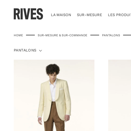
Skip
to
content
LA MAISON
SUR-MESURE
LES PRODUI
HOME
SUR-MESURE & SUR-COMMANDE
PANTALONS
PANTALONS
PANTALONS