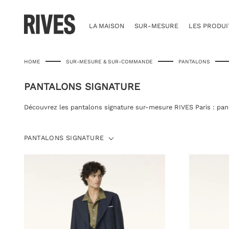
Skip
to
content
LA MAISON
SUR-MESURE
LES PRODUI
HOME
SUR-MESURE & SUR-COMMANDE
PANTALONS
PANTALONS SIGNATURE
Découvrez les pantalons signature sur-mesure RIVES Paris : panta
PANTALONS
PANTALONS SIGNATURE
SIGNATURE