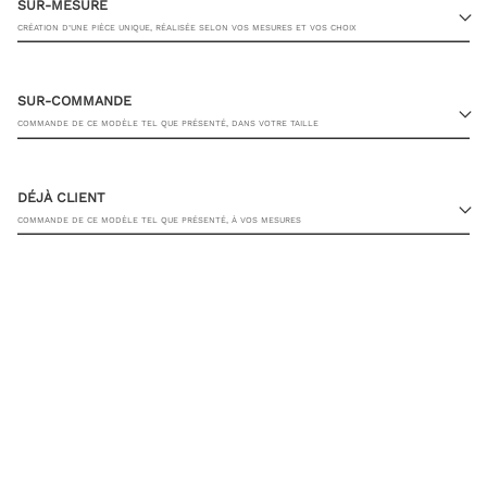
SUR-MESURE
CRÉATION D’UNE PIÈCE UNIQUE, RÉALISÉE SELON VOS MESURES ET VOS CHOIX
SUR-COMMANDE
COMMANDE DE CE MODÈLE TEL QUE PRÉSENTÉ, DANS VOTRE TAILLE
23 RUE PASQUIER, 75008 PARIS
DÉJÀ CLIENT
COMMANDE DE CE MODÈLE TEL QUE PRÉSENTÉ, À VOS MESURES
TAILLE DE PANTALON
JE SOUHAITE ÊTRE CONTACTÉ PAR UN CONSEILLER
AJOUTER AU PANIER