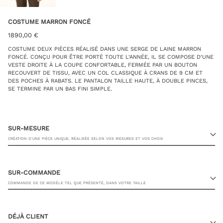
COSTUME MARRON FONCÉ
1890,00
€
COSTUME DEUX PIÈCES RÉALISÉ DANS UNE SERGE DE LAINE MARRON
FONCÉ. CONÇU POUR ÊTRE PORTÉ TOUTE L’ANNÉE, IL SE COMPOSE D’UNE
VESTE DROITE À LA COUPE CONFORTABLE, FERMÉE PAR UN BOUTON
RECOUVERT DE TISSU, AVEC UN COL CLASSIQUE À CRANS DE 9 CM ET
DES POCHES À RABATS. LE PANTALON TAILLE HAUTE, À DOUBLE PINCES,
SE TERMINE PAR UN BAS FINI SIMPLE.
SUR-MESURE
CRÉATION D’UNE PIÈCE UNIQUE, RÉALISÉE SELON VOS MESURES ET VOS CHOIX
SUR-COMMANDE
COMMANDE DE CE MODÈLE TEL QUE PRÉSENTÉ, DANS VOTRE TAILLE
23 RUE PASQUIER, 75008 PARIS
DÉJÀ CLIENT