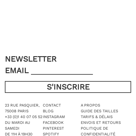
Les
Les
options
options
peuvent
peuvent
être
être
choisies
choisies
sur
sur
la
la
page
page
du
du
produit
produit
NEWSLETTER
EMAIL
23 RUE PASQUIER,
CONTACT
A PROPOS
75008 PARIS
BLOG
GUIDE DES TAILLES
+33 (0)1 40 07 05 52
INSTAGRAM
TARIFS & DÉLAIS
DU MARDI AU
FACEBOOK
ENVOIS ET RETOURS
SAMEDI
PINTEREST
POLITIQUE DE
DE 11H À 19H30
SPOTIFY
CONFIDENTIALITÉ