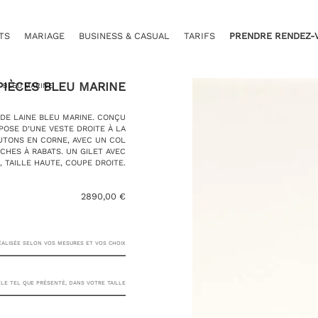
TS
MARIAGE
BUSINESS & CASUAL
TARIFS
PRENDRE RENDEZ-
PIÈCES BLEU MARINE
S BLEU MARINE
 DE LAINE BLEU MARINE. CONÇU
POSE D’UNE VESTE DROITE À LA
UTONS EN CORNE, AVEC UN COL
CHES À RABATS. UN GILET AVEC
, TAILLE HAUTE, COUPE DROITE.
2890,00
€
RÉALISÉE SELON VOS MESURES ET VOS CHOIX
E TEL QUE PRÉSENTÉ, DANS VOTRE TAILLE