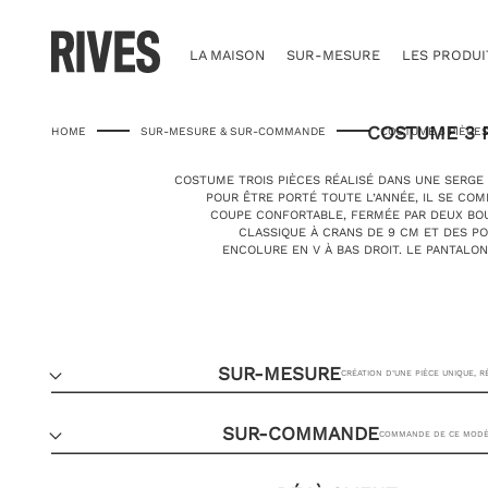
Skip
to
content
LA MAISON
SUR-MESURE
LES PRODUI
COSTUME 3 
HOME
SUR-MESURE & SUR-COMMANDE
COSTUME 3 PIÈCE
COSTUME TROIS PIÈCES RÉALISÉ DANS UNE SERGE
POUR ÊTRE PORTÉ TOUTE L’ANNÉE, IL SE COM
COUPE CONFORTABLE, FERMÉE PAR DEUX BO
CLASSIQUE À CRANS DE 9 CM ET DES PO
ENCOLURE EN V À BAS DROIT. LE PANTALON
SUR-MESURE
CRÉATION D’UNE PIÈCE UNIQUE, 
SUR-COMMANDE
COMMANDE DE CE MODÈL