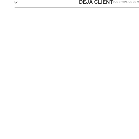
DÉJÀ CLIENT
COMMANDE DE CE MO
VOUS
AJOUTER 