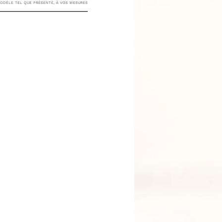
23 RUE
DÈLE TEL QUE PRÉSENTÉ, À VOS MESURES
PASQUIER, 75008 PARIS
TAILLE DE VESTE
TAILLE DE PANTALON
 AVEZ DÉJÀ MES MESURES
AU PANIER