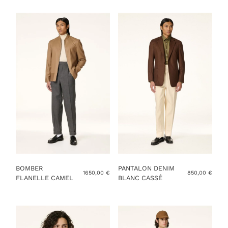
VOUS AVEZ DÉJÀ MES MESURES
AJOUTER AU PANIER
BOMBER
PANTALON DENIM
1650,00
€
850,00
€
FLANELLE CAMEL
BLANC CASSÉ
Ce
Ce
produit
produit
a
a
plusieurs
plusieurs