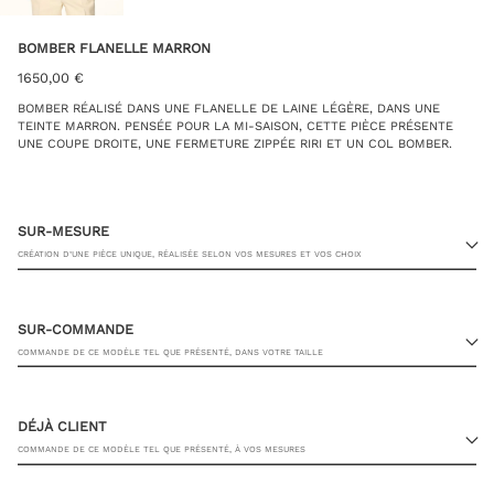
BOMBER FLANELLE MARRON
1650,00
€
BOMBER RÉALISÉ DANS UNE FLANELLE DE LAINE LÉGÈRE, DANS UNE
TEINTE MARRON. PENSÉE POUR LA MI-SAISON, CETTE PIÈCE PRÉSENTE
UNE COUPE DROITE, UNE FERMETURE ZIPPÉE RIRI ET UN COL BOMBER.
SUR-MESURE
CRÉATION D’UNE PIÈCE UNIQUE, RÉALISÉE SELON VOS MESURES ET VOS CHOIX
SUR-COMMANDE
COMMANDE DE CE MODÈLE TEL QUE PRÉSENTÉ, DANS VOTRE TAILLE
23 RUE PASQUIER, 75008 PARIS
DÉJÀ CLIENT
COMMANDE DE CE MODÈLE TEL QUE PRÉSENTÉ, À VOS MESURES
TAILLE DE VESTE