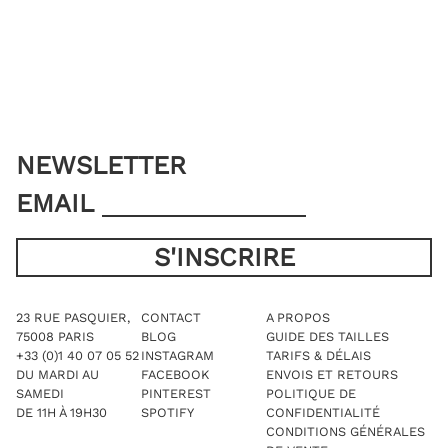
être
peuvent
choisies
être
sur
choisies
la
sur
page
la
du
page
produit
du
produit
NEWSLETTER
EMAIL
23 RUE PASQUIER,
CONTACT
A PROPOS
75008 PARIS
BLOG
GUIDE DES TAILLES
+33 (0)1 40 07 05 52
INSTAGRAM
TARIFS & DÉLAIS
DU MARDI AU
FACEBOOK
ENVOIS ET RETOURS
SAMEDI
PINTEREST
POLITIQUE DE
DE 11H À 19H30
SPOTIFY
CONFIDENTIALITÉ
CONDITIONS GÉNÉRALES