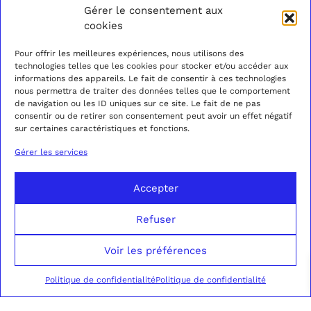
75008 PARIS
BLOG
GUIDE DES TAILLES
Gérer le consentement aux
+33 (0)1 40 07 05 52
INSTAGRAM
TARIFS & DÉLAIS
cookies
DU MARDI AU
FACEBOOK
ENVOIS ET RETOURS
SAMEDI
PINTEREST
POLITIQUE DE
Pour offrir les meilleures expériences, nous utilisons des
DE 11H À 19H30
SPOTIFY
CONFIDENTIALITÉ
technologies telles que les cookies pour stocker et/ou accéder aux
CONDITIONS GÉNÉRALES
informations des appareils. Le fait de consentir à ces technologies
DE VENTE
nous permettra de traiter des données telles que le comportement
MENTIONS LÉGALES
de navigation ou les ID uniques sur ce site. Le fait de ne pas
consentir ou de retirer son consentement peut avoir un effet négatif
sur certaines caractéristiques et fonctions.
Gérer les services
Accepter
Refuser
Voir les préférences
Politique de confidentialité
Politique de confidentialité