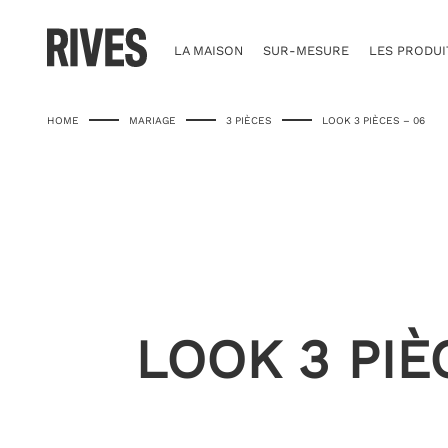
Skip
to
content
LA MAISON
SUR-MESURE
LES PRODUI
HOME
MARIAGE
3 PIÈCES
LOOK 3 PIÈCES – 06
LOOK 3 PIÈ