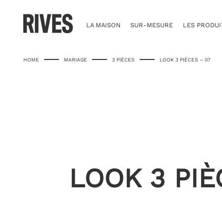
Skip
to
content
LA MAISON
SUR-MESURE
LES PRODUI
HOME
MARIAGE
3 PIÈCES
LOOK 3 PIÈCES – 07
LOOK 3 PIÈ