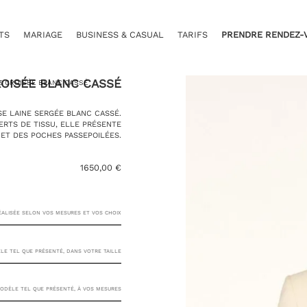
TS
MARIAGE
BUSINESS & CASUAL
TARIFS
PRENDRE RENDEZ-
ROISÉE BLANC CASSÉ
G CROISÉE BLANC CASSÉ
SE LAINE SERGÉE BLANC CASSÉ.
RTS DE TISSU, ELLE PRÉSENTE
ET DES POCHES PASSEPOILÉES.
1650,00
€
RÉALISÉE SELON VOS MESURES ET VOS CHOIX
E TEL QUE PRÉSENTÉ, DANS VOTRE TAILLE
23 RUE
DÈLE TEL QUE PRÉSENTÉ, À VOS MESURES
PASQUIER, 75008 PARIS
TAILLE DE VESTE