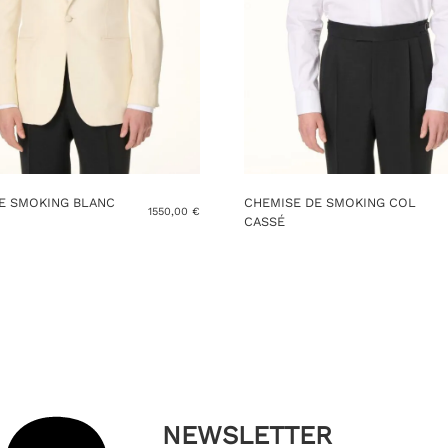
E SMOKING BLANC
CHEMISE DE SMOKING COL
1550,00
€
CASSÉ
Ce
produit
a
s
plusieurs
s.
variations.
Les
options
peuvent
être
choisies
NEWSLETTER
sur