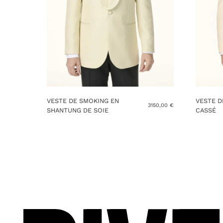
VESTE DE SMOKING EN
VESTE D
3150,00
€
SHANTUNG DE SOIE
CASSÉ
Ce
Ce
produit
produit
a
a
plusieurs
plusieur
variations.
variation
Les
Les
options
options
peuvent
peuvent
être
être
choisies
choisies
sur
sur