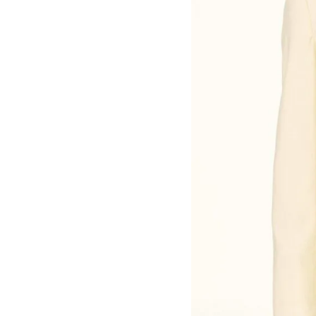
 AVEZ DÉJÀ MES MESURES
AU PANIER