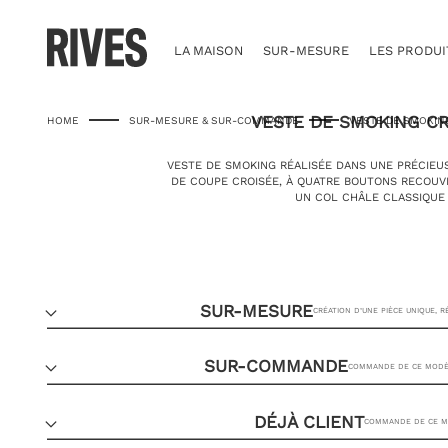
Skip
to
content
LA MAISON
SUR-MESURE
LES PRODUI
VESTE DE SMOKING C
HOME
SUR-MESURE & SUR-COMMANDE
VESTE DE SMOKIN
VESTE DE SMOKING RÉALISÉE DANS UNE PRÉCIEU
DE COUPE CROISÉE, À QUATRE BOUTONS RECOUVE
UN COL CHÂLE CLASSIQUE 
SUR-MESURE
CRÉATION D’UNE PIÈCE UNIQUE, 
SUR-COMMANDE
COMMANDE DE CE MODÈL
DÉJÀ CLIENT
COMMANDE DE CE MO