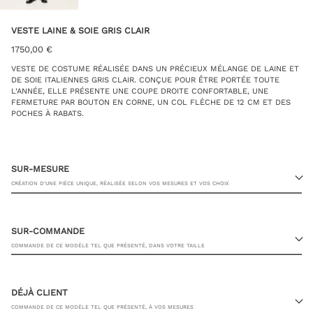
VESTE LAINE & SOIE GRIS CLAIR
1750,00
€
VESTE DE COSTUME RÉALISÉE DANS UN PRÉCIEUX MÉLANGE DE LAINE ET
DE SOIE ITALIENNES GRIS CLAIR. CONÇUE POUR ÊTRE PORTÉE TOUTE
L’ANNÉE, ELLE PRÉSENTE UNE COUPE DROITE CONFORTABLE, UNE
FERMETURE PAR BOUTON EN CORNE, UN COL FLÈCHE DE 12 CM ET DES
POCHES À RABATS.
SUR-MESURE
CRÉATION D’UNE PIÈCE UNIQUE, RÉALISÉE SELON VOS MESURES ET VOS CHOIX
SUR-COMMANDE
COMMANDE DE CE MODÈLE TEL QUE PRÉSENTÉ, DANS VOTRE TAILLE
23 RUE PASQUIER, 75008 PARIS
DÉJÀ CLIENT
COMMANDE DE CE MODÈLE TEL QUE PRÉSENTÉ, À VOS MESURES