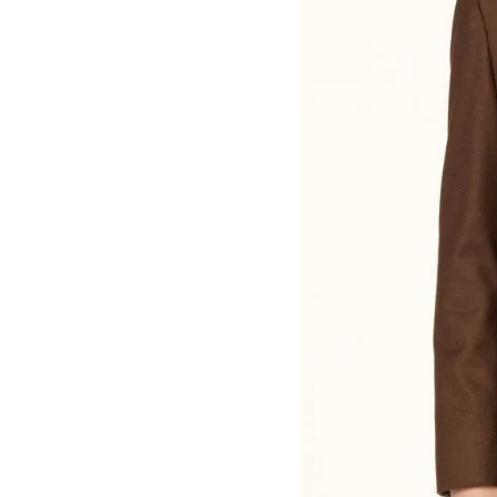
 AVEZ DÉJÀ MES MESURES
AU PANIER