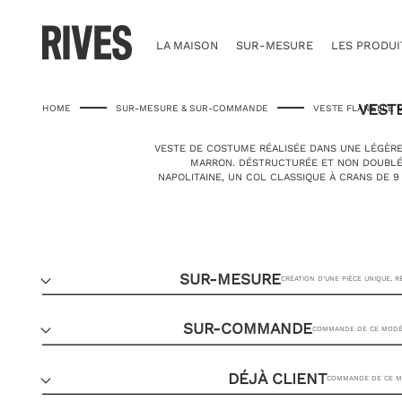
Skip
to
content
LA MAISON
SUR-MESURE
LES PRODUI
VEST
HOME
SUR-MESURE & SUR-COMMANDE
VESTE FLANELLE
VESTE DE COSTUME RÉALISÉE DANS UNE LÉGÈRE 
MARRON. DÉSTRUCTURÉE ET NON DOUBLÉ
NAPOLITAINE, UN COL CLASSIQUE À CRANS DE 
SUR-MESURE
CRÉATION D’UNE PIÈCE UNIQUE, 
SUR-COMMANDE
COMMANDE DE CE MODÈL
DÉJÀ CLIENT
COMMANDE DE CE MO