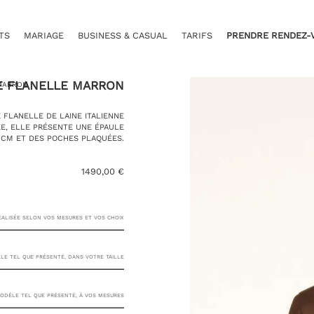
TS
MARIAGE
BUSINESS & CASUAL
TARIFS
PRENDRE RENDEZ-
E FLANELLE MARRON
 MARRON
FLANELLE DE LAINE ITALIENNE
E, ELLE PRÉSENTE UNE ÉPAULE
9 CM ET DES POCHES PLAQUÉES.
1490,00
€
RÉALISÉE SELON VOS MESURES ET VOS CHOIX
E TEL QUE PRÉSENTÉ, DANS VOTRE TAILLE
23 RUE
DÈLE TEL QUE PRÉSENTÉ, À VOS MESURES
PASQUIER, 75008 PARIS
TAILLE DE VESTE