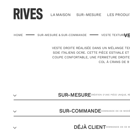
Skip
to
content
LA MAISON
SUR-MESURE
LES PRODUI
VE
HOME
SUR-MESURE & SUR-COMMANDE
VESTE TEXTURÉE 
VESTE DROITE RÉALISÉE DANS UN MÉLANGE TEX
SOIE ITALIENS OCRE. CETTE PIÈCE ESTIVALE 
COUPE CONFORTABLE, UNE FERMETURE DROITE
COL À CRANS DE 9
SUR-MESURE
CRÉATION D’UNE PIÈCE UNIQUE, 
SUR-COMMANDE
COMMANDE DE CE MODÈL
DÉJÀ CLIENT
COMMANDE DE CE MO