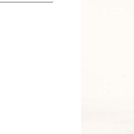
PASQUIER, 75008 PARIS
TAILLE DE VESTE
 AVEZ DÉJÀ MES MESURES
AU PANIER