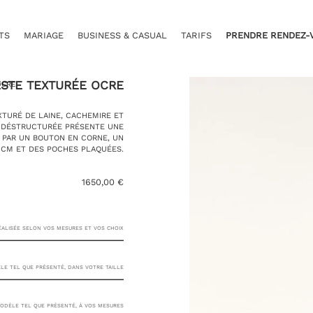
TS
MARIAGE
BUSINESS & CASUAL
TARIFS
PRENDRE RENDEZ-
STE TEXTURÉE OCRE
OCRE
TURÉ DE LAINE, CACHEMIRE ET
ET DÉSTRUCTURÉE PRÉSENTE UNE
 PAR UN BOUTON EN CORNE, UN
 CM ET DES POCHES PLAQUÉES.
1650,00
€
RÉALISÉE SELON VOS MESURES ET VOS CHOIX
E TEL QUE PRÉSENTÉ, DANS VOTRE TAILLE
23 RUE
DÈLE TEL QUE PRÉSENTÉ, À VOS MESURES