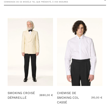
COMMANDE DE CE MODÈLE TEL QUE PRÉSENTÉ, À VOS MESURES
TAILLE DE VESTE
TAILLE DE PANTALON
VOUS AVEZ DÉJÀ MES MESURES
AJOUTER AU PANIER
SMOKING CROISÉ
CHEMISE DE
2690,00
€
DÉPAREILLÉ
SMOKING COL
310,00
€
CASSÉ
Ce
produit
Ce