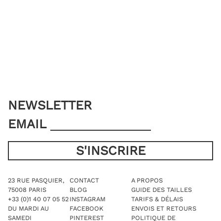
variations.
variations.
Les
Les
options
options
peuvent
peuvent
être
être
choisies
choisies
sur
sur
la
la
page
page
du
du
produit
produit
NEWSLETTER
EMAIL
23 RUE PASQUIER,
CONTACT
A PROPOS
75008 PARIS
BLOG
GUIDE DES TAILLES
+33 (0)1 40 07 05 52
INSTAGRAM
TARIFS & DÉLAIS
DU MARDI AU
FACEBOOK
ENVOIS ET RETOURS
SAMEDI
PINTEREST
POLITIQUE DE