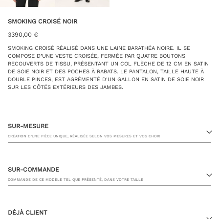
SMOKING CROISÉ NOIR
3390,00
€
SMOKING CROISÉ RÉALISÉ DANS UNE LAINE BARATHÉA NOIRE. IL SE
COMPOSE D’UNE VESTE CROISÉE, FERMÉE PAR QUATRE BOUTONS
RECOUVERTS DE TISSU, PRÉSENTANT UN COL FLÈCHE DE 12 CM EN SATIN
DE SOIE NOIR ET DES POCHES À RABATS. LE PANTALON, TAILLE HAUTE À
DOUBLE PINCES, EST AGRÉMENTÉ D’UN GALLON EN SATIN DE SOIE NOIR
SUR LES CÔTÉS EXTÉRIEURS DES JAMBES.
SUR-MESURE
CRÉATION D’UNE PIÈCE UNIQUE, RÉALISÉE SELON VOS MESURES ET VOS CHOIX
SUR-COMMANDE
COMMANDE DE CE MODÈLE TEL QUE PRÉSENTÉ, DANS VOTRE TAILLE
23 RUE PASQUIER, 75008 PARIS
DÉJÀ CLIENT