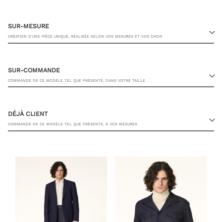
SUR-MESURE
CRÉATION D’UNE PIÈCE UNIQUE, RÉALISÉE SELON VOS MESURES ET VOS CHOIX
SUR-COMMANDE
COMMANDE DE CE MODÈLE TEL QUE PRÉSENTÉ, DANS VOTRE TAILLE
23 RUE PASQUIER, 75008 PARIS
DÉJÀ CLIENT
COMMANDE DE CE MODÈLE TEL QUE PRÉSENTÉ, À VOS MESURES
TAILLE DE PANTALON
JE SOUHAITE ÊTRE CONTACTÉ PAR UN CONSEILLER
AJOUTER AU PANIER