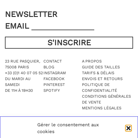
du
produit
produit
NEWSLETTER
EMAIL
23 RUE PASQUIER,
CONTACT
A PROPOS
75008 PARIS
BLOG
GUIDE DES TAILLES
+33 (0)1 40 07 05 52
INSTAGRAM
TARIFS & DÉLAIS
DU MARDI AU
FACEBOOK
ENVOIS ET RETOURS
SAMEDI
PINTEREST
POLITIQUE DE
DE 11H À 19H30
SPOTIFY
CONFIDENTIALITÉ
CONDITIONS GÉNÉRALES
DE VENTE
MENTIONS LÉGALES
Gérer le consentement aux
cookies