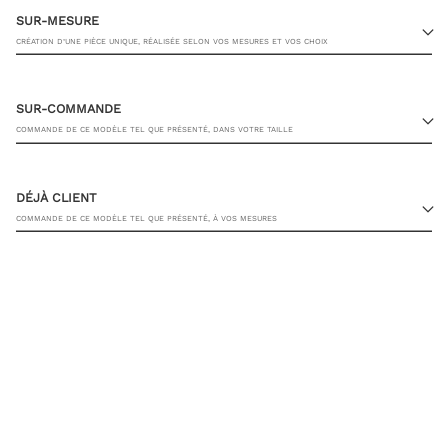
SUR-MESURE
CRÉATION D’UNE PIÈCE UNIQUE, RÉALISÉE SELON VOS MESURES ET VOS CHOIX
SUR-COMMANDE
COMMANDE DE CE MODÈLE TEL QUE PRÉSENTÉ, DANS VOTRE TAILLE
23 RUE PASQUIER, 75008 PARIS
DÉJÀ CLIENT
COMMANDE DE CE MODÈLE TEL QUE PRÉSENTÉ, À VOS MESURES
TAILLE DE CHEMISE
JE SOUHAITE ÊTRE CONTACTÉ PAR UN CONSEILLER
AJOUTER AU PANIER