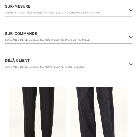
SUR-MESURE
CRÉATION D’UNE PIÈCE UNIQUE, RÉALISÉE SELON VOS MESURES ET VOS CHOIX
SUR-COMMANDE
COMMANDE DE CE MODÈLE TEL QUE PRÉSENTÉ, DANS VOTRE TAILLE
23 RUE PASQUIER, 75008 PARIS
DÉJÀ CLIENT
COMMANDE DE CE MODÈLE TEL QUE PRÉSENTÉ, À VOS MESURES
TAILLE DE CHAUSSURE
VOUS AVEZ DÉJÀ MES MESURES
AJOUTER AU PANIER