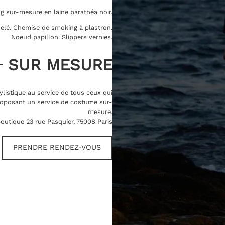
 sur-mesure en laine barathéa noir.
uselé. Chemise de smoking à plastron.
Noeud papillon. Slippers vernies.
SUR MESURE
ylistique au service de tous ceux qui
oposant un service de costume sur-
mesure.
outique 23 rue Pasquier, 75008 Paris
PRENDRE RENDEZ-VOUS