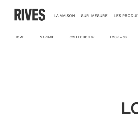
Skip
to
content
LA MAISON
SUR-MESURE
LES PRODUI
HOME
MARIAGE
COLLECTION 02
LOOK – 38
L