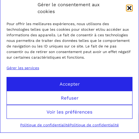
75008 PARIS
BLOG
GUIDE DES TAILLES
Gérer le consentement aux
+33 (0)1 40 07 05 52
INSTAGRAM
TARIFS & DÉLAIS
cookies
DU MARDI AU
FACEBOOK
ENVOIS ET RETOURS
SAMEDI
PINTEREST
POLITIQUE DE
Pour offrir les meilleures expériences, nous utilisons des
DE 11H À 19H30
SPOTIFY
CONFIDENTIALITÉ
technologies telles que les cookies pour stocker et/ou accéder aux
CONDITIONS GÉNÉRALES
informations des appareils. Le fait de consentir à ces technologies
DE VENTE
nous permettra de traiter des données telles que le comportement
MENTIONS LÉGALES
de navigation ou les ID uniques sur ce site. Le fait de ne pas
consentir ou de retirer son consentement peut avoir un effet négatif
sur certaines caractéristiques et fonctions.
Gérer les services
Accepter
Refuser
Voir les préférences
Politique de confidentialité
Politique de confidentialité