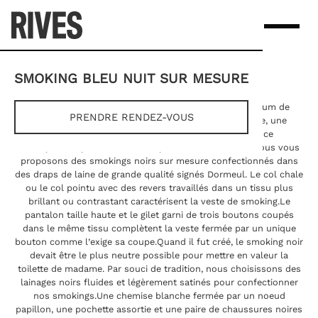
Skip
to
content
SMOKING BLEU NUIT SUR MESURE
DESCRIPTION
SUR-MESURE
« Le smoking noir demeure pour un homme le summum de
PRENDRE RENDEZ-VOUS
l’élégance classique et intemporelle. Pour un mariage, une
cérémonie ou une réception, il donne une prestence
incomparable par son tombé impeccable.Chez Rives, nous vous
proposons des smokings noirs sur mesure confectionnés dans
des draps de laine de grande qualité signés Dormeul. Le col chale
ou le col pointu avec des revers travaillés dans un tissu plus
brillant ou contrastant caractérisent la veste de smoking.Le
pantalon taille haute et le gilet garni de trois boutons coupés
dans le même tissu complètent la veste fermée par un unique
bouton comme l’exige sa coupe.Quand il fut créé, le smoking noir
devait être le plus neutre possible pour mettre en valeur la
toilette de madame. Par souci de tradition, nous choisissons des
lainages noirs fluides et légèrement satinés pour confectionner
nos smokings.Une chemise blanche fermée par un noeud
papillon, une pochette assortie et une paire de chaussures noires