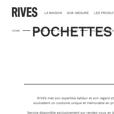
Skip
to
content
LA MAISON
SUR-MESURE
LES PRODUI
POCHETTES 
HOME
MARIAGE
COLLECTION 01
POCHETTES EN S
RIVES met son expertise tailleur et son regard st
souhaitent un costume unique et mémorable en pr
Service disponible exclusivement sur rendez-vous en b