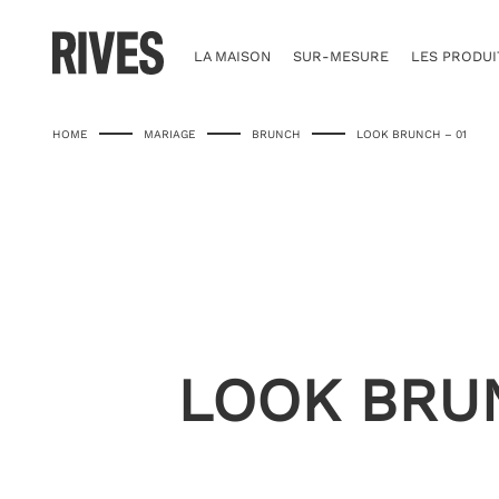
Skip
to
content
LA MAISON
SUR-MESURE
LES PRODUI
HOME
MARIAGE
BRUNCH
LOOK BRUNCH – 01
LOOK BRUN