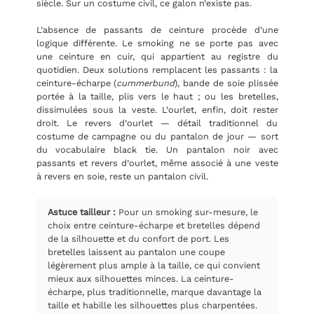
siècle. Sur un costume civil, ce galon n’existe pas.
L’absence de passants de ceinture procède d’une
logique différente. Le smoking ne se porte pas avec
une ceinture en cuir, qui appartient au registre du
quotidien. Deux solutions remplacent les passants : la
ceinture-écharpe (
cummerbund
), bande de soie plissée
portée à la taille, plis vers le haut ; ou les bretelles,
dissimulées sous la veste. L’ourlet, enfin, doit rester
droit. Le revers d’ourlet — détail traditionnel du
costume de campagne ou du pantalon de jour — sort
du vocabulaire black tie. Un pantalon noir avec
passants et revers d’ourlet, même associé à une veste
à revers en soie, reste un pantalon civil.
Astuce tailleur :
Pour un smoking sur-mesure, le
choix entre ceinture-écharpe et bretelles dépend
de la silhouette et du confort de port. Les
bretelles laissent au pantalon une coupe
légèrement plus ample à la taille, ce qui convient
mieux aux silhouettes minces. La ceinture-
écharpe, plus traditionnelle, marque davantage la
taille et habille les silhouettes plus charpentées.