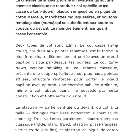
La chemise de smoking forme un système qu’aucune
chemise classique ne reproduit : col spécifique (col
cassé ou turn-down), plastron empesé ou en piqué de
coton Marcella, manchettes mousquetaires, et boutons
remplaçables (
studs
) qui se substituent aux boutons
cousus du devant. Le moindre élément manquant
casse l’ensemble.
Deux types de col sont admis. Le col cassé (
wing
collar
), col droit aux pointes rabattues, est la forme la
plus formelle, traditionnellement portée avec un nœud
papillon visible par-dessus les pointes. Le col
turn-
down
, version smoking du col rabattu classique,
présente une coupe spécifique : col plus haut, pointes
effilées, structure renforcée pour porter le nœud
papillon avec aplomb. Une chemise habillée ordinaire,
même à col rabattu blanc, ne possède pas cette
construction et flotte autour du nœud.
Le plastron — partie centrale du devant, du col à la
taille — distingue tout aussi nettement la chemise de
smoking. Trois variantes coexistent : plastron empesé
classique (rigide, blanc franc), plastron plissé (rangées
verticales de plis fins) et plastron en piqué de coton