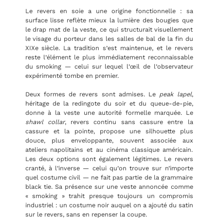
Le revers en soie a une origine fonctionnelle : sa
surface lisse reflète mieux la lumière des bougies que
le drap mat de la veste, ce qui structurait visuellement
le visage du porteur dans les salles de bal de la fin du
XIXe siècle. La tradition s’est maintenue, et le revers
reste l’élément le plus immédiatement reconnaissable
du smoking — celui sur lequel l’œil de l’observateur
expérimenté tombe en premier.
Deux formes de revers sont admises. Le
peak lapel
,
héritage de la redingote du soir et du queue-de-pie,
donne à la veste une autorité formelle marquée. Le
shawl collar
, revers continu sans cassure entre la
cassure et la pointe, propose une silhouette plus
douce, plus enveloppante, souvent associée aux
ateliers napolitains et au cinéma classique américain.
Les deux options sont également légitimes. Le revers
cranté, à l’inverse — celui qu’on trouve sur n’importe
quel costume civil — ne fait pas partie de la grammaire
black tie. Sa présence sur une veste annoncée comme
« smoking » trahit presque toujours un compromis
industriel : un costume noir auquel on a ajouté du satin
sur le revers, sans en repenser la coupe.