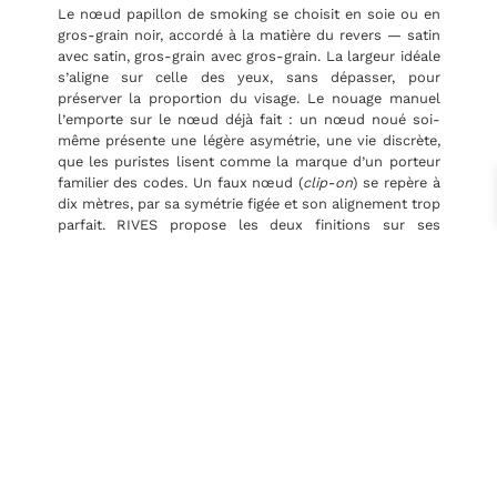
Le nœud papillon de smoking se choisit en soie ou en
gros-grain noir, accordé à la matière du revers — satin
avec satin, gros-grain avec gros-grain. La largeur idéale
s’aligne sur celle des yeux, sans dépasser, pour
préserver la proportion du visage. Le nouage manuel
l’emporte sur le nœud déjà fait : un nœud noué soi-
même présente une légère asymétrie, une vie discrète,
que les puristes lisent comme la marque d’un porteur
familier des codes. Un faux nœud (
clip-on
) se repère à
dix mètres, par sa symétrie figée et son alignement trop
parfait. RIVES propose les deux finitions sur ses
nœuds papillon sur-mesure
; le choix dépend de la
pratique du nouage du client.
Question fréquente : Faut-il savoir nouer son nœud
papillon ?
Pas nécessairement, mais l’apprentissage prend une
vingtaine de minutes pour un résultat acceptable, et
quelques essais pour un résultat élégant. La
récompense est immédiate : un nœud noué se
distingue d’un nœud préformé même à distance. C’est
l’un des rares apprentissages vestimentaires dont le
rendement est aussi rapide.