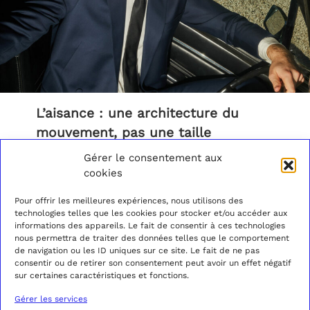
L’aisance : une architecture du
mouvement, pas une taille
Gérer le consentement aux
L’aisance ne se mesure pas en centimètres ajoutés au
cookies
tour de poitrine, elle se distribue. Deux vestes de même
taille peuvent offrir deux sensations opposées selon la
manière dont l’aisance a été placée au patron.
Pour offrir les meilleures expériences, nous utilisons des
technologies telles que les cookies pour stocker et/ou accéder aux
informations des appareils. Le fait de consentir à ces technologies
Le confort d’un vêtement ne dépend pas de sa taille
nous permettra de traiter des données telles que le comportement
globale mais de la répartition de ses volumes. Un
de navigation ou les ID uniques sur ce site. Le fait de ne pas
costume bien patronné paraît souvent plus ajusté qu’il
consentir ou de retirer son consentement peut avoir un effet négatif
ne l’est en réalité : l’aisance y est concentrée aux
sur certaines caractéristiques et fonctions.
points d’effort — autour de l’emmanchure, dans le dos
à la hauteur des omoplates, au bassin — pendant que
Gérer les services
la ligne extérieure reste proche du corps. C’est cette