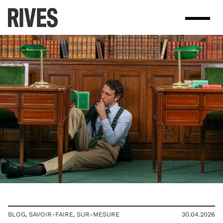
Skip
to
content
BLOG
,
SAVOIR-FAIRE
,
SUR-MESURE
30.04.2026