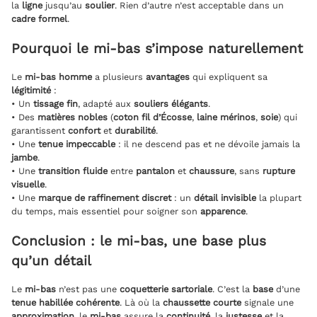
la
ligne
jusqu’au
soulier
. Rien d’autre n’est acceptable dans un
cadre formel
.
Pourquoi le mi-bas s’impose naturellement
Le
mi-bas homme
a plusieurs
avantages
qui expliquent sa
légitimité
:
• Un
tissage fin
, adapté aux
souliers élégants
.
• Des
matières nobles
(
coton fil d’Écosse
,
laine mérinos
,
soie
) qui
garantissent
confort
et
durabilité
.
• Une
tenue impeccable
: il ne descend pas et ne dévoile jamais la
jambe
.
• Une
transition fluide
entre
pantalon
et
chaussure
, sans
rupture
visuelle
.
• Une
marque de raffinement discret
: un
détail invisible
la plupart
du temps, mais essentiel pour soigner son
apparence
.
Conclusion : le mi-bas, une base plus
qu’un détail
Le
mi-bas
n’est pas une
coquetterie sartoriale
. C’est la
base
d’une
tenue habillée cohérente
. Là où la
chaussette courte
signale une
approximation
, le
mi-bas
assure la
continuité
, la
justesse
et la