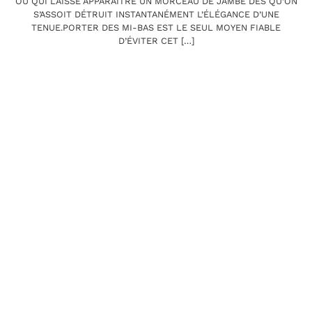
OU QUI LAISSE APPARAÎTRE UN MORCEAU DE JAMBE DÈS QU’ON
S’ASSOIT DÉTRUIT INSTANTANÉMENT L’ÉLÉGANCE D’UNE
TENUE.PORTER DES MI-BAS EST LE SEUL MOYEN FIABLE
D’ÉVITER CET […]